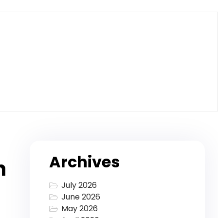
Archives
n
July 2026
June 2026
May 2026