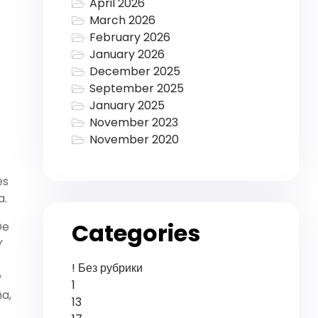
April 2026
March 2026
February 2026
January 2026
December 2025
September 2025
January 2025
November 2023
November 2020
es
a.
Categories
De
Y
! Без рубрики
y
1
ña,
13