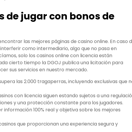
s de jugar con bonos de
 encontrar las mejores páginas de casino online. En caso 
interferir como intermediario, algo que no pasa en
íamos, solo los casinos online con licencia están
da cierto tiempo la DGOJ publica una licitación para
cer sus servicios en nuestro mercado.
supera las 2.000 tragaperras, incluyendo exclusivas que 
sinos con licencia siguen estando sujetos a una regulaci
iones y una protección constante para los jugadores.
r información 100% real y objetiva sobre los mejores
asinos que proporcionan una experiencia segura y