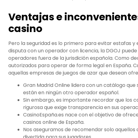
Ventajas e inconveniente
casino
Pero la seguridad es lo primero para evitar estafas y
disputa con un operador con licencia, la DGOJ puede 
operadores fuera de la jurisdición española. Como dec
autorizados para operar de forma legal en España. Ca
aquellas empresas de juegos de azar que desean ofre
Gran Madrid Online lidera con un catálogo que 
están en ningún otro operador español.
Sin embargo, es importante recordar que los ca
rigurosa que exige transparencia en sus operac
CasinoEspaña.es nace con el objetivo de ofrece
casinos online de España.
Nos aseguramos de recomendar solo aquellos c
divertida para sus jugadores.