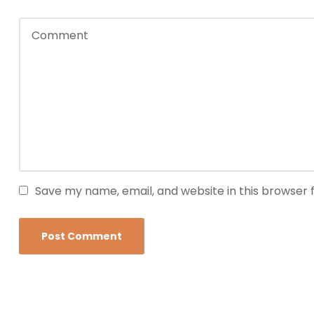
Save my name, email, and website in this browser 