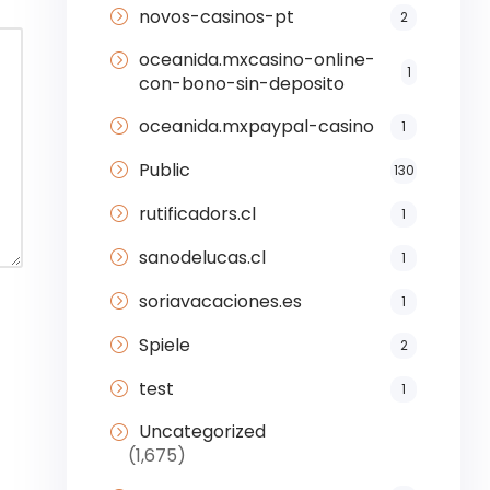
novos-casinos-pt
2
oceanida.mxcasino-online-
1
con-bono-sin-deposito
oceanida.mxpaypal-casino
1
Public
130
rutificadors.cl
1
sanodelucas.cl
1
soriavacaciones.es
1
Spiele
2
test
1
Uncategorized
(1,675)