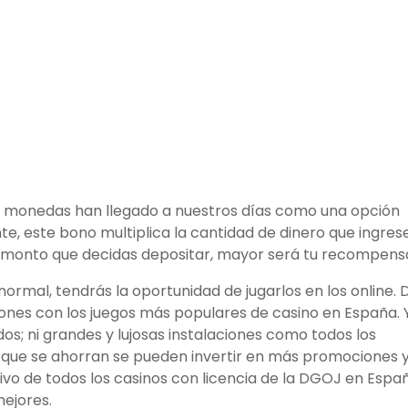
s monedas han llegado a nuestros días como una opción
e, este bono multiplica la cantidad de dinero que ingres
l monto que decidas depositar, mayor será tu recompens
normal, tendrás la oportunidad de jugarlos en los online. 
iones con los juegos más populares de casino en España. 
s; ni grandes y lujosas instalaciones como todos los
s que se ahorran se pueden invertir en más promociones 
tivo de todos los casinos con licencia de la DGOJ en Espa
mejores.