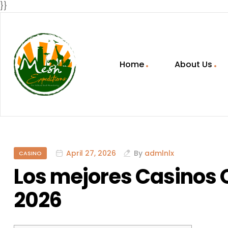
}}
Home
About Us
Mesh
Expenditions
For
Categories
April 27, 2026
By
admlnlx
CASINO
Nature
Los mejores Casinos O
and
Humanity
2026