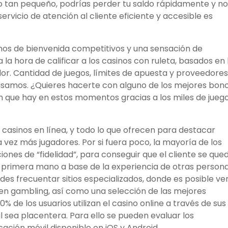
ito tan pequeño, podrías perder tu saldo rápidamente y no
rvicio de atención al cliente eficiente y accesible es
nos de bienvenida competitivos y una sensación de
a la hora de calificar a los casinos con ruleta, basados en 
dor. Cantidad de juegos, límites de apuesta y proveedores
visamos. ¿Quieres hacerte con alguno de los mejores bon
n que hay en estos momentos gracias a los miles de jueg
casinos en línea, y todo lo que ofrecen para destacar
 vez más jugadores. Por si fuera poco, la mayoría de los
nes de “fidelidad”, para conseguir que el cliente se que
e primera mano a base de la experiencia de otras person
uedes frecuentar sitios especializados, donde es posible ve
en gambling, así como una selección de las mejores
 de los usuarios utilizan el casino online a través de sus
 sea placentera. Para ello se pueden evaluar los
ación móvil disponible en iOS y Android.