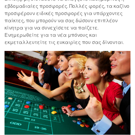
εβδομαδιαίες προσφορές. Πολλές φορές, τα καζίνο
προσφέρουν ειδικές προσφορές για υπάρχοντες
παίκτες, που μπορούν να σας δώσουν επιπλέον
κίνητρα για να συνεχίσετε να παίζετε.
Ενημερωθείτε για τα νέα μπόνους και
εκμεταλλευτείτε τις ευκαιρίες που σας δίνονται.