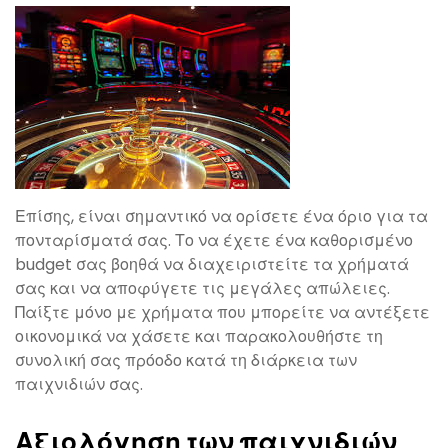
Επίσης, είναι σημαντικό να ορίσετε ένα όριο για τα
πονταρίσματά σας. Το να έχετε ένα καθορισμένο
budget σας βοηθά να διαχειριστείτε τα χρήματά
σας και να αποφύγετε τις μεγάλες απώλειες.
Παίξτε μόνο με χρήματα που μπορείτε να αντέξετε
οικονομικά να χάσετε και παρακολουθήστε τη
συνολική σας πρόοδο κατά τη διάρκεια των
παιχνιδιών σας.
Αξιολόγηση των παιχνιδιών