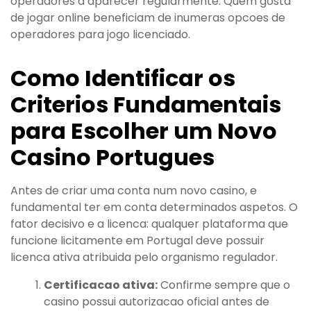
operadores a aparecer regularmente. Quem gosta
de jogar online beneficiam de inumeras opcoes de
operadores para jogo licenciado.
Como Identificar os
Criterios Fundamentais
para Escolher um Novo
Casino Portugues
Antes de criar uma conta num novo casino, e
fundamental ter em conta determinados aspetos. O
fator decisivo e a licenca: qualquer plataforma que
funcione licitamente em Portugal deve possuir
licenca ativa atribuida pelo organismo regulador.
Certificacao ativa:
Confirme sempre que o
casino possui autorizacao oficial antes de