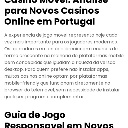
para Novos Casinos
Online em Portugal
A experiencia de jogo movel representa hoje cada
vez mais importante para os jogadores modernos.
Os operadores em analise direcionam recursos de
forma crescente na melhoria de plataformas mobile
bem concebidas que igualam a riqueza da versao
desktop. Para quem prefere nao instalar apps,
muitos casinos online optam por plataformas
mobile-friendly que funcionam diretamente no
browser do telemovel, sem necessidade de instalar
qualquer programa complementar.
Guia de Jogo
Responsavel em Novos