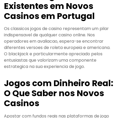
Existentes em Novos
Casinos em Portugal
Os classicos jogos de casino representam um pilar
indispensavel de qualquer casino online. Nos
operadores em avaliacao, espera-se encontrar
diferentes versoes de roleta europeia e americana.
O blackjack e particularmente apreciado pelos
entusiastas que valorizam uma componente
estrategica na sua experiencia de jogo.
Jogos com Dinheiro Real:
O Que Saber nos Novos
Casinos
Apostar com fundos reais nas plataformas de jogo