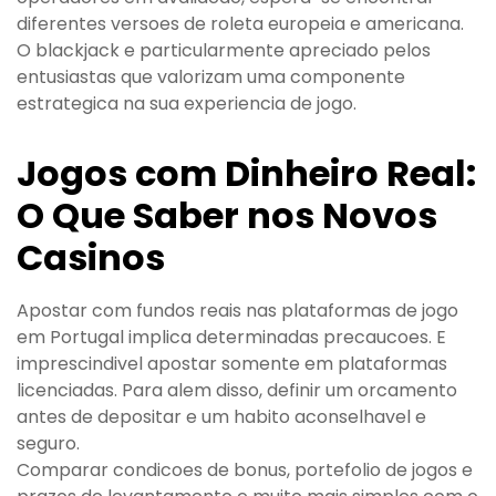
diferentes versoes de roleta europeia e americana.
O blackjack e particularmente apreciado pelos
entusiastas que valorizam uma componente
estrategica na sua experiencia de jogo.
Jogos com Dinheiro Real:
O Que Saber nos Novos
Casinos
Apostar com fundos reais nas plataformas de jogo
em Portugal implica determinadas precaucoes. E
imprescindivel apostar somente em plataformas
licenciadas. Para alem disso, definir um orcamento
antes de depositar e um habito aconselhavel e
seguro.
Comparar condicoes de bonus, portefolio de jogos e