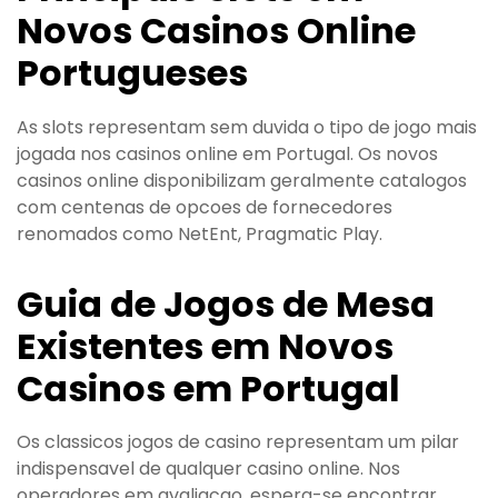
Novos Casinos Online
Portugueses
As slots representam sem duvida o tipo de jogo mais
jogada nos casinos online em Portugal. Os novos
casinos online disponibilizam geralmente catalogos
com centenas de opcoes de fornecedores
renomados como NetEnt, Pragmatic Play.
Guia de Jogos de Mesa
Existentes em Novos
Casinos em Portugal
Os classicos jogos de casino representam um pilar
indispensavel de qualquer casino online. Nos
operadores em avaliacao, espera-se encontrar