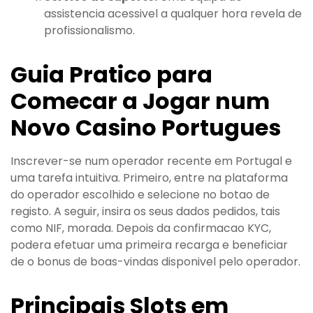
assistencia acessivel a qualquer hora revela de
profissionalismo.
Guia Pratico para
Comecar a Jogar num
Novo Casino Portugues
Inscrever-se num operador recente em Portugal e
uma tarefa intuitiva. Primeiro, entre na plataforma
do operador escolhido e selecione no botao de
registo. A seguir, insira os seus dados pedidos, tais
como NIF, morada. Depois da confirmacao KYC,
podera efetuar uma primeira recarga e beneficiar
de o bonus de boas-vindas disponivel pelo operador.
Principais Slots em