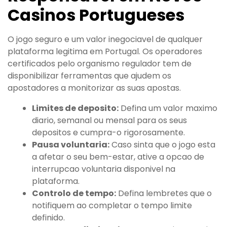
Casinos Portugueses
O jogo seguro e um valor inegociavel de qualquer
plataforma legitima em Portugal. Os operadores
certificados pelo organismo regulador tem de
disponibilizar ferramentas que ajudem os
apostadores a monitorizar as suas apostas.
Limites de deposito:
Defina um valor maximo
diario, semanal ou mensal para os seus
depositos e cumpra-o rigorosamente.
Pausa voluntaria:
Caso sinta que o jogo esta
a afetar o seu bem-estar, ative a opcao de
interrupcao voluntaria disponivel na
plataforma.
Controlo de tempo:
Defina lembretes que o
notifiquem ao completar o tempo limite
definido.