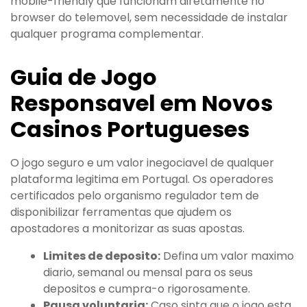
mobile-friendly que funcionam diretamente no
browser do telemovel, sem necessidade de instalar
qualquer programa complementar.
Guia de Jogo
Responsavel em Novos
Casinos Portugueses
O jogo seguro e um valor inegociavel de qualquer
plataforma legitima em Portugal. Os operadores
certificados pelo organismo regulador tem de
disponibilizar ferramentas que ajudem os
apostadores a monitorizar as suas apostas.
Limites de deposito:
Defina um valor maximo
diario, semanal ou mensal para os seus
depositos e cumpra-o rigorosamente.
Pausa voluntaria:
Caso sinta que o jogo esta