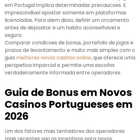
em Portugal implica determinadas precaucoes. E
imprescindivel apostar somente em plataformas
licenciadas. Para alem disso, definir um orcamento
antes de depositar e um habito aconselhavel e
seguro.
Comparar condicoes de bonus, portefolio de jogos e
prazos de levantamento e muito mais simples com o
guia
melhores novos casinos online
, que oferece uma
perspetiva imparcial e permite uma escolha
verdadeiramente informada entre operadores.
Guia de Bonus em Novos
Casinos Portugueses em
2026
Um dos fatores mais tentadores dos operadores
mais recentes sao os incentivos para novos